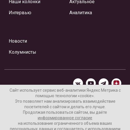
Наши колонки
Актуальное
Интервью
Аналитика
Новости
Колумнисты
Сайт использует сервис веб-аналитики Яндекс Метрика с
помощью технологии «cookie».
Материалы предоставлены редакцией Интернет-газеты
Это позволяет нам анализировать взаимодействие
«Ваши новости»
посетителей с сайтом и делать его лучше.
Продолжая пользоваться сайтом, вы даёте
Нашли ошибку? Выделите ее и нажмите Ctrl+Enter
информированное согласие
на использование ограниченного объема ваших
персональных данных и соглашаетесь с использованием