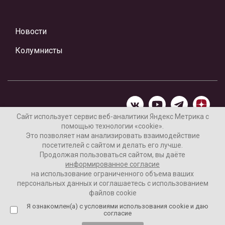
Новости
Колумнисты
Сайт использует сервис веб-аналитики Яндекс Метрика с
помощью технологии «cookie».
Материалы предоставлены редакцией Интернет-газеты
Это позволяет нам анализировать взаимодействие
«Ваши новости»
посетителей с сайтом и делать его лучше.
Продолжая пользоваться сайтом, вы даёте
Нашли ошибку? Выделите ее и нажмите Ctrl+Enter
информированное согласие
на использование ограниченного объема ваших
персональных данных и соглашаетесь с использованием
файлов cookie
16+
Согласие пользователя на обработку данных
Я ознакомлен(а) с условиями использования cookie и даю
согласие
Реклама на сайте