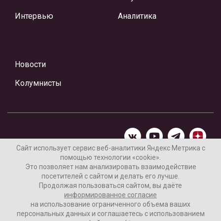
Интервью
Аналитика
Новости
Колумнисты
Сайт использует сервис веб-аналитики Яндекс Метрика с
помощью технологии «cookie».
Материалы предоставлены редакцией Интернет-газеты
Это позволяет нам анализировать взаимодействие
«Ваши новости»
посетителей с сайтом и делать его лучше.
Продолжая пользоваться сайтом, вы даёте
Нашли ошибку? Выделите ее и нажмите Ctrl+Enter
информированное согласие
на использование ограниченного объема ваших
персональных данных и соглашаетесь с использованием