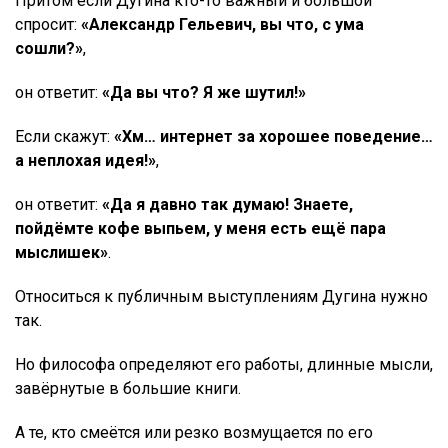
Притом если Дугина кто-то важный и большой
спросит:
«Александр Гельевич, вы что, с ума
сошли?»
,
он ответит:
«Да вы что? Я же шутил!»
Если скажут:
«Хм… интернет за хорошее поведение…
а неплохая идея!»
,
он ответит:
«Да я давно так думаю! Знаете,
пойдёмте кофе выпьем, у меня есть ещё пара
мыслишек»
.
Относиться к публичным выступлениям Дугина нужно
так.
Но философа определяют его работы, длинные мысли,
завёрнутые в большие книги.
А те, кто смеётся или резко возмущается по его