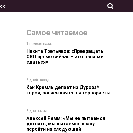
сс
Самое читаемое
1 неделя назад
Никита Третьяков: «Прекращать
СВО прямо сейчас – это означает
сдаться»
6 дней назад
Как Кремль делает из Дурова*
героя, записывая его в террористы
3 дня назад
Алексей Рамм: «Мы не пытаемся
догнать, мы пытаемся сразу
перейти на следующий