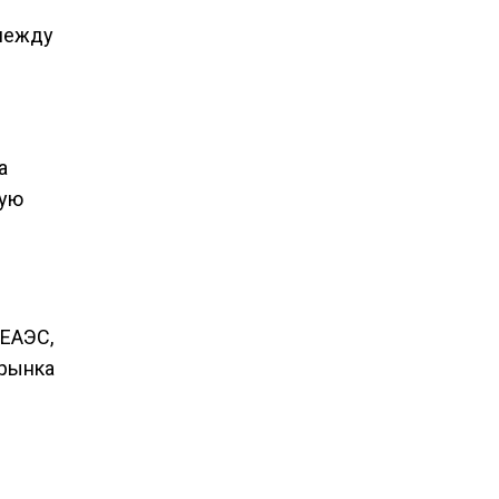
 между
а
кую
 ЕАЭС,
 рынка