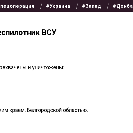
пецоперация
#Украина
#Запад
#Донба
еспилотник ВСУ
рехвачены и уничтожены:
ким краем, Белгородской областью,