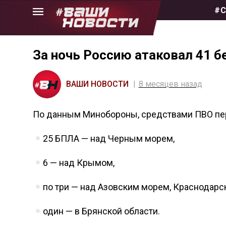
Skip
#С
to
the
content
За ночь Россию атаковал 41 б
ВАШИ НОВОСТИ
8 месяцев назад
По данным Минобороны, средствами ПВО пе
25 БПЛА — над Черным морем,
6 — над Крымом,
по три — над Азовским морем, Краснодарс
один — в Брянской области.