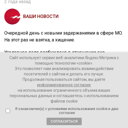
2 года назад
ВАШИ НОВОСТИ
Очередной день с новыми задержаниями в сфере МО.
На этот раз не взятка, а хищение.
Уголовное дело возбуждено в отношении экс-
Сайт использует сервис веб-аналитики Яндекс Метрика с
начальника управления проблемных активов АО
помощью технологии «cookie».
«Главное управление обустройства войск» Николая
Это позволяет нам анализировать взаимодействие
Грачева, бывшего конкурсного управляющего ОАО
посетителей с сайтом и делать его лучше.
Продолжая пользоваться сайтом, вы даёте
«Строительное управление Московского региона»,
информированное согласие
принадлежащего МО РФ, Алексея Асташкина и некого
на использование ограниченного объема ваших
гражданина Евгения Попова.
персональных данных и соглашаетесь с использованием
файлов cookie
Речь идет о мошенничестве. Через подложные торги
Я ознакомлен(а) с условиями использования cookie и даю
был похищен имущественный комплекс в Балашихе.
согласие
В комплекс входит 15 объектов недвижимости на
СОГЛАСИТЬСЯ
общую сумму более 244 млн рублей. Произошло все в