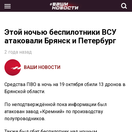
Skip
to
the
content
Этой ночью беспилотники ВСУ
атаковали Брянск и Петербург
2 года назад
ВАШИ НОВОСТИ
Средства ПВО в ночь на 19 октября сбили 13 дронов в
Брянской области.
По неподтверждённой пока информации был
атакован завод «Кремний» по производству
полупроводников.
Также был сбит беспилотник над ночным