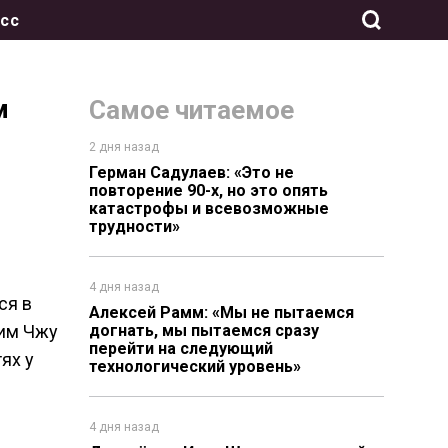
сс
м
Самое читаемое
2 дня назад
Герман Садулаев: «Это не
повторение 90-х, но это опять
катастрофы и всевозможные
трудности»
4 дня назад
ся в
Алексей Рамм: «Мы не пытаемся
Ким Чжу
догнать, мы пытаемся сразу
перейти на следующий
ях у
технологический уровень»
4 дня назад