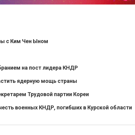
ры с Ким Чен Ыном
бранием на пост лидера КНДР
растить ядерную мощь страны
екретарем Трудовой партии Кореи
 честь военных КНДР, погибших в Курской области