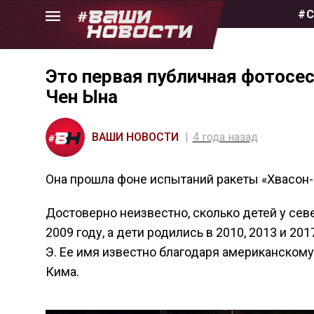
Skip
#С
to
the
content
Это первая публичная фотосе
Чен Ына
ВАШИ НОВОСТИ
4 года назад
Она прошла фоне испытаний ракеты «Хвасон-
Достоверно неизвестно, сколько детей у сев
2009 году, а дети родились в 2010, 2013 и 20
Э. Ее имя известно благодаря американскому
Кима.