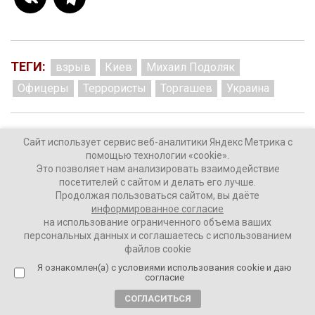
ТЕГИ:
взрыв
Киев
Михаил Подоляк
Офицеры
Террористы
Торгашев
Украина
Сайт использует сервис веб-аналитики Яндекс Метрика с
Комментировать
помощью технологии «cookie».
Это позволяет нам анализировать взаимодействие
посетителей с сайтом и делать его лучше.
Продолжая пользоваться сайтом, вы даёте
информированное согласие
на использование ограниченного объема ваших
Киев готов к переговорам с
персональных данных и соглашаетесь с использованием
файлов cookie
Москвой?
Я ознакомлен(а) с условиями использования cookie и даю
согласие
2 года назад
СОГЛАСИТЬСЯ