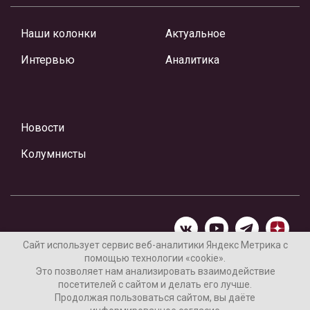
Наши колонки
Актуальное
Интервью
Аналитика
Новости
Колумнисты
Сайт использует сервис веб-аналитики Яндекс Метрика с
помощью технологии «cookie».
Материалы предоставлены редакцией Интернет-газеты
Это позволяет нам анализировать взаимодействие
«Ваши новости»
посетителей с сайтом и делать его лучше.
Продолжая пользоваться сайтом, вы даёте
Нашли ошибку? Выделите ее и нажмите Ctrl+Enter