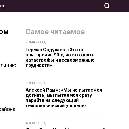
сс
вом
Самое читаемое
2 дня назад
Герман Садулаев: «Это не
повторение 90-х, но это опять
катастрофы и всевозможные
ю линию
трудности»
4 дня назад
Алексей Рамм: «Мы не пытаемся
догнать, мы пытаемся сразу
перейти на следующий
технологический уровень»
районе
4 дня назад