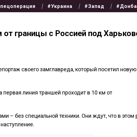
пецоперация
#Украина
#Запад
#Донба
м от границы с Россией под Харько
репортаж своего замглавреда, который посетил нову
 а первая линия траншей проходит в 10 км от
ми – без специальной техники. Они ждут, что в этом 
наступление.