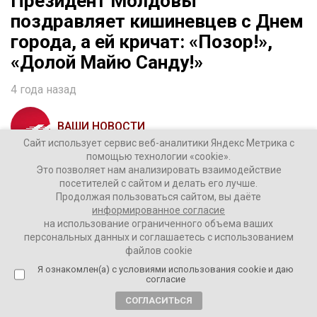
Президент Молдовы
поздравляет кишиневцев с Днем
города, а ей кричат: «Позор!»,
«Долой Майю Санду!»
4 года назад
ВАШИ НОВОСТИ
Сайт использует сервис веб-аналитики Яндекс Метрика с
помощью технологии «cookie».
Президент Молдовы поздравляет кишиневцев с
Это позволяет нам анализировать взаимодействие
посетителей с сайтом и делать его лучше.
Днем города, а ей кричат: «Позор!», «Долой Майю
Продолжая пользоваться сайтом, вы даёте
Санду!»
информированное согласие
на использование ограниченного объема ваших
В Кишиневе проходят антиправительственные
персональных данных и соглашаетесь с использованием
митинги, протестующие пытаются устанавливать
файлов cookie
палатки на проезжей части, но полицейские проводят
Я ознакомлен(а) с условиями использования cookie и даю
согласие
жесткие задержания.
СОГЛАСИТЬСЯ
Президент Майя Санду направила поздравительное