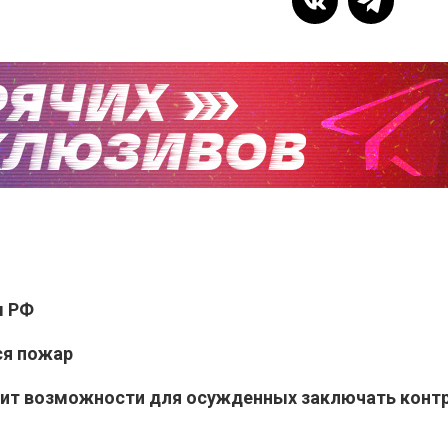
ы РФ
ся пожар
рит возможности для осужденных заключать контр