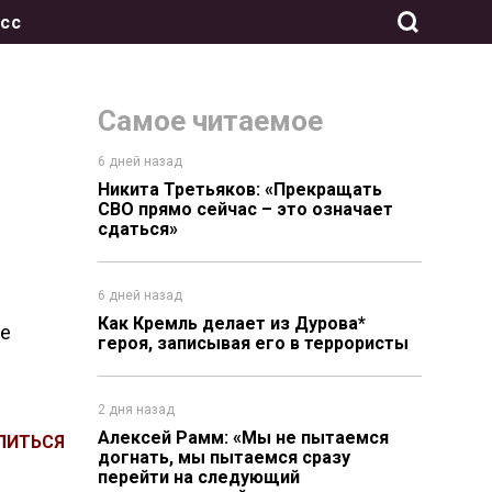
сс
Самое читаемое
6 дней назад
Никита Третьяков: «Прекращать
СВО прямо сейчас – это означает
сдаться»
6 дней назад
Как Кремль делает из Дурова*
ие
героя, записывая его в террористы
2 дня назад
Алексей Рамм: «Мы не пытаемся
ЛИТЬСЯ
догнать, мы пытаемся сразу
перейти на следующий