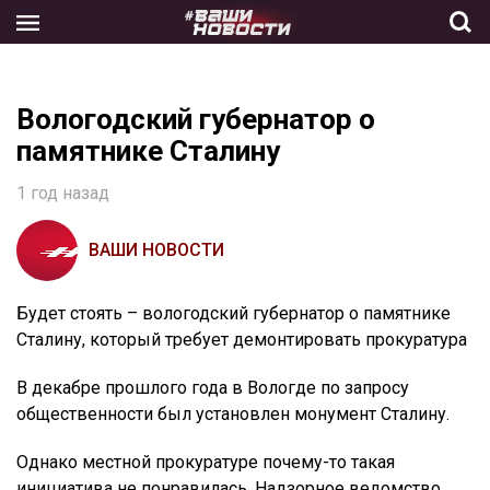
Skip
to
the
content
Вологодский губернатор о
памятнике Сталину
1 год назад
ВАШИ НОВОСТИ
Будет стоять – вологодский губернатор о памятнике
Сталину, который требует демонтировать прокуратура
В декабре прошлого года в Вологде по запросу
общественности был установлен монумент Сталину.
Однако местной прокуратуре почему-то такая
инициатива не понравилась. Надзорное ведомство