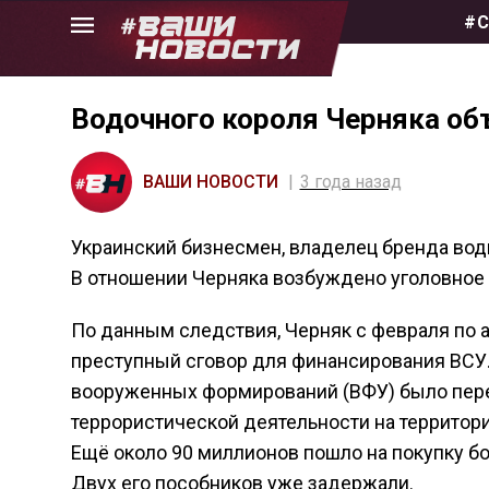
Skip
#С
to
the
content
Водочного короля Черняка об
ВАШИ НОВОСТИ
3 года назад
Украинский бизнесмен, владелец бренда водк
В отношении Черняка возбуждено уголовное де
По данным следствия, Черняк с февраля по а
преступный сговор для финансирования ВСУ. 
вооруженных формирований (ВФУ) было пере
террористической деятельности на территори
Ещё около 90 миллионов пошло на покупку бо
Двух его пособников уже задержали.