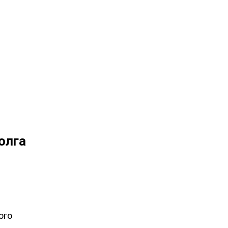
олга
ого