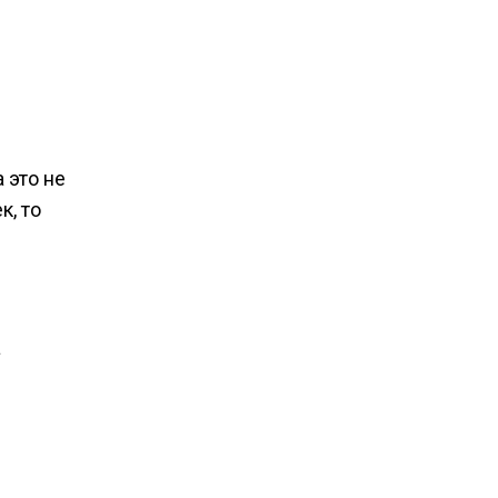
 это не
к, то
а