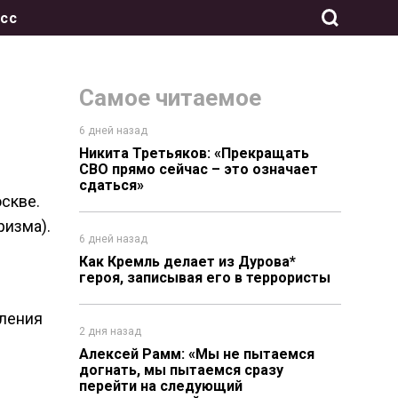
сс
Самое читаемое
6 дней назад
Никита Третьяков: «Прекращать
СВО прямо сейчас – это означает
сдаться»
скве.
ризма).
6 дней назад
Как Кремль делает из Дурова*
героя, записывая его в террористы
ления
2 дня назад
Алексей Рамм: «Мы не пытаемся
догнать, мы пытаемся сразу
перейти на следующий