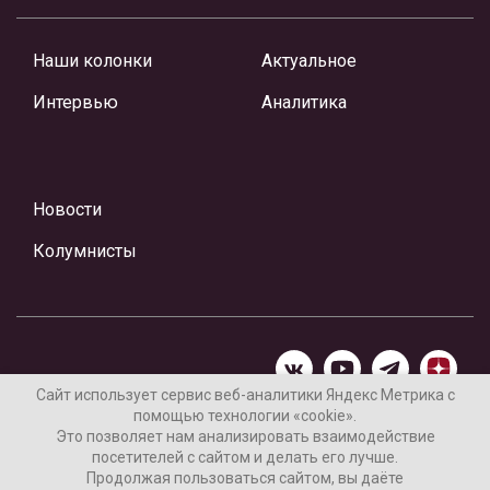
Наши колонки
Актуальное
Интервью
Аналитика
Новости
Колумнисты
Сайт использует сервис веб-аналитики Яндекс Метрика с
помощью технологии «cookie».
Материалы предоставлены редакцией Интернет-газеты
Это позволяет нам анализировать взаимодействие
«Ваши новости»
посетителей с сайтом и делать его лучше.
Продолжая пользоваться сайтом, вы даёте
Нашли ошибку? Выделите ее и нажмите Ctrl+Enter