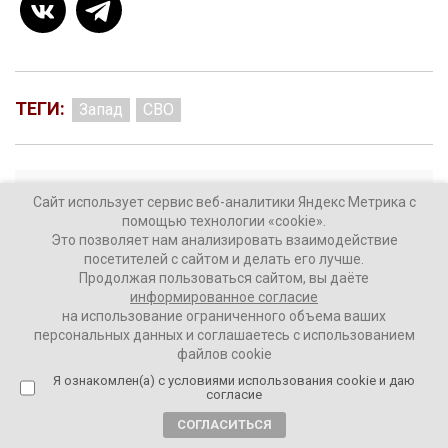
ТЕГИ:
Запад
СВО
Комментировать
Сайт использует сервис веб-аналитики Яндекс Метрика с
помощью технологии «cookie».
Это позволяет нам анализировать взаимодействие
посетителей с сайтом и делать его лучше.
Продолжая пользоваться сайтом, вы даёте
информированное согласие
Пригожин хочет через Bloomberg
на использование ограниченного объема ваших
персональных данных и соглашаетесь с использованием
News задать вопросы
файлов cookie
американскому правительству.
Я ознакомлен(а) с условиями использования cookie и даю
согласие
Он готов на честное интервью
СОГЛАСИТЬСЯ
4 года назад