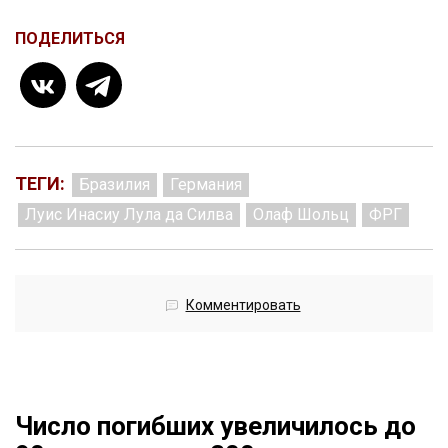
ПОДЕЛИТЬСЯ
ТЕГИ:
Бразилия
Германия
Луис Инасиу Лула да Силва
Олаф Шольц
ФРГ
Комментировать
Число погибших увеличилось до