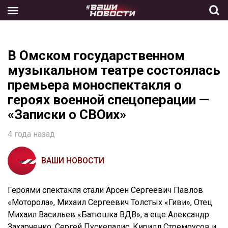
Skip
to
the
content
В Омском государственном
музыкальном театре состоялась
премьера моноспектакля о
героях военной спецоперации —
«Записки о СВОих»
4 года назад
ВАШИ НОВОСТИ
Героями спектакля стали Арсен Сергеевич Павлов
«Моторола», Михаил Сергеевич Толстых «Гиви», Отец
Михаил Васильев «Батюшка ВДВ», а еще Александр
Захарченко, Сергей Пускепалис, Кирилл Стремоусов и