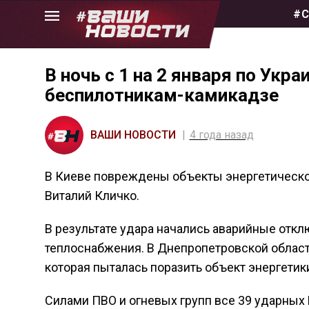
Skip
#С
to
the
content
В ночь с 1 на 2 января по Укр
беспилотникам-камикадзе
ВАШИ НОВОСТИ
4 года назад
В Киеве повреждены объекты энергетическо
Виталий Кличко.
В результате удара начались аварийные отк
теплоснабжения. В Днепропетровской област
которая пыталась поразить объект энергетик
Силами ПВО и огневых групп все 39 ударны