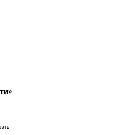
ти»
вать