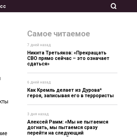
сс
Самое читаемое
7 дней назад
Никита Третьяков: «Прекращать
СВО прямо сейчас – это означает
сдаться»
ы
6 дней назад
Как Кремль делает из Дурова*
героя, записывая его в террористы
кты
3 дня назад
Алексей Рамм: «Мы не пытаемся
догнать, мы пытаемся сразу
ние
перейти на следующий