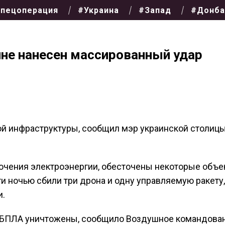
пецоперация
#Украина
#Запад
#Донба
аине нанесен массированный удар
й инфраструктуры, сообщил мэр украинской столиц
лючения электроэнергии, обесточены некоторые объе
и ночью сбили три дрона и одну управляемую ракету,
и.
х БПЛА уничтожены, сообщило Воздушное командова