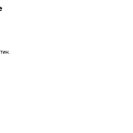
е
тин.