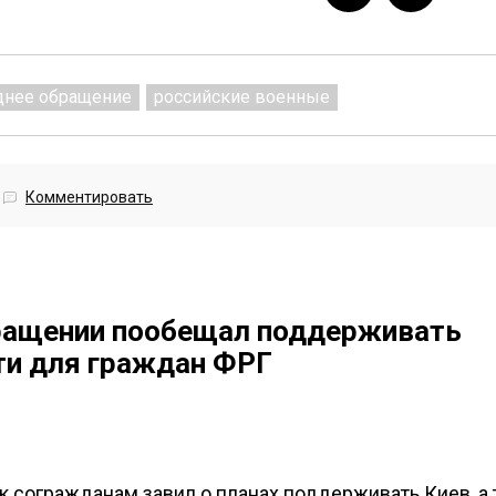
днее обращение
российские военные
Комментировать
ращении пообещал поддерживать
ти для граждан ФРГ
 согражданам завил о планах поддерживать Киев, а