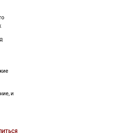
то
к
Я
ские
ние, и
ЛИТЬСЯ