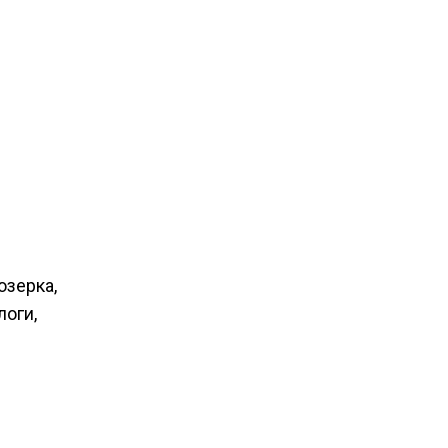
озерка,
логи,