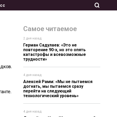
сс
Самое читаемое
2 дня назад
Герман Садулаев: «Это не
повторение 90-х, но это опять
катастрофы и всевозможные
трудности»
дков.
4 дня назад
Алексей Рамм: «Мы не пытаемся
догнать, мы пытаемся сразу
перейти на следующий
анте.
технологический уровень»
4 дня назад