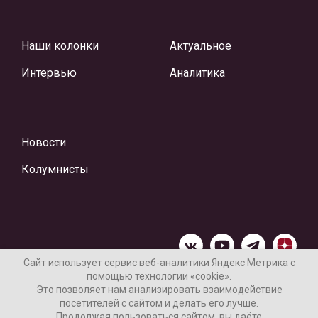
Наши колонки
Актуальное
Интервью
Аналитика
Новости
Колумнисты
Сайт использует сервис веб-аналитики Яндекс Метрика с
помощью технологии «cookie».
Материалы предоставлены редакцией Интернет-газеты
Это позволяет нам анализировать взаимодействие
«Ваши новости»
посетителей с сайтом и делать его лучше.
Продолжая пользоваться сайтом, вы даёте