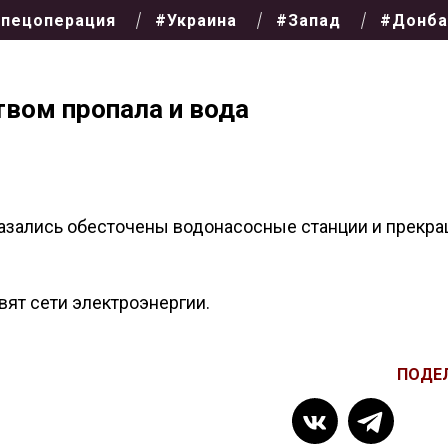
пецоперация
#Украина
#Запад
#Донба
твом пропала и вода
казались обесточены водонасосные станции и прекр
овят сети электроэнергии.
ПОДЕ