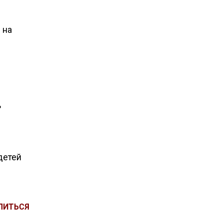
 на
ь
детей
ЛИТЬСЯ