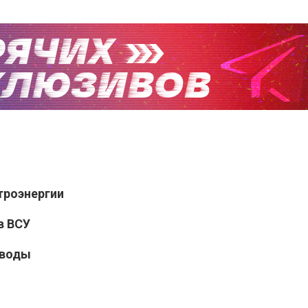
троэнергии
в ВСУ
 воды