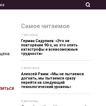
сс
Самое читаемое
2 дня назад
Герман Садулаев: «Это не
повторение 90-х, но это опять
катастрофы и всевозможные
ащена
трудности»
5 дней назад
Алексей Рамм: «Мы не пытаемся
догнать, мы пытаемся сразу
перейти на следующий
технологический уровень»
ЛИТЬСЯ
4 дня назад