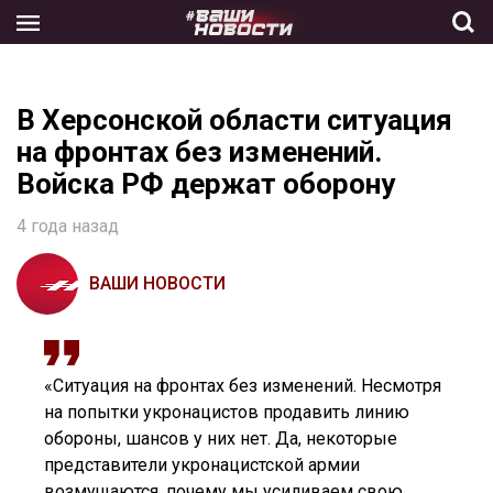
Skip
to
the
content
В Херсонской области ситуация
на фронтах без изменений.
Войска РФ держат оборону
4 года назад
ВАШИ НОВОСТИ
«Ситуация на фронтах без изменений. Несмотря
на попытки укронацистов продавить линию
обороны, шансов у них нет. Да, некоторые
представители укронацистской армии
возмущаются, почему мы усиливаем свою