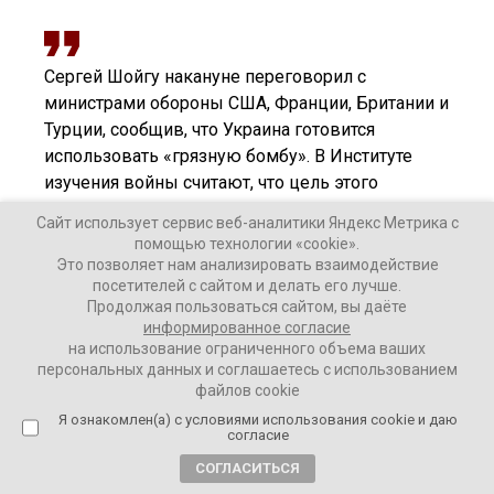
Сергей Шойгу накануне переговорил с
министрами обороны США, Франции, Британии и
Турции, сообщив, что Украина готовится
использовать «грязную бомбу». В Институте
изучения войны считают, что цель этого
месседжа – «замедлить или приостановить
Сайт использует сервис веб-аналитики Яндекс Метрика с
военную помощь Запада Украине».
помощью технологии «cookie».
Однако в организации отмечают, что заявления
Это позволяет нам анализировать взаимодействие
посетителей с сайтом и делать его лучше.
Шойгу «не предвещают подготовки России к
Продолжая пользоваться сайтом, вы даёте
применению нестратегического ядерного
информированное согласие
оружия на Украине».
на использование ограниченного объема ваших
персональных данных и соглашаетесь с использованием
файлов cookie
Спикер ГД РФ Вячеслав Володин назвал спонсорами и
Я ознакомлен(а) с условиями использования cookie и даю
согласие
пособниками ядерного терроризма президента США и
глав европейских государств.
СОГЛАСИТЬСЯ