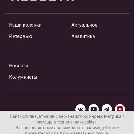
Наши колонки
Актуальное
Интервью
Аналитика
Новости
Колумнисты
Сайт использует сервис веб-аналитики Яндекс Метрика с
помощью технологии «cookie».
Материалы предоставлены редакцией Интернет-газеты
Это позволяет нам анализировать взаимодействие
«Ваши новости»
посетителей с сайтом и делать его лучше.