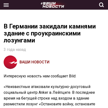
Skip
to
the
content
В Германии закидали камнями
здание с проукраинскими
лозунгами
3 года назад
ВАШИ НОВОСТИ
Интересную новость нам сообщает Bild:
«Неизвестные атаковали культурно-досуговый
социальный центр Anker в Лейпциге. В последнее
время на бегущей строке над входом в здание
разместили лозунг «Остановите войну, остановите