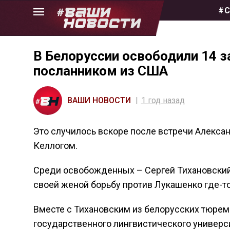
Skip
#С
to
the
content
В Белоруссии освободили 14 з
посланником из США
ВАШИ НОВОСТИ
1 год назад
Это случилось вскоре после встречи Алекс
Келлогом.
Среди освобожденных – Сергей Тихановский,
своей женой борьбу против Лукашенко где-то
Вместе с Тихановским из белорусских тюрем
государственного лингвистического универси