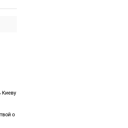
ь Киеву
твой о