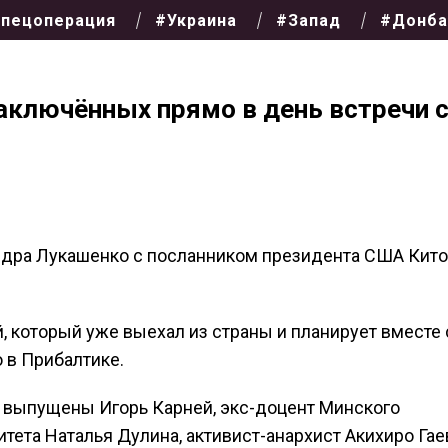
пецоперация
#Украина
#Запад
#Донба
аключённых прямо в день встречи 
андра Лукашенко с посланником президента США Кит
 который уже выехал из страны и планирует вместе 
 в Прибалтике.
 выпущены Игорь Карней, экс-доцент Минского
тета Наталья Дулина, активист-анархист Акихиро Гае