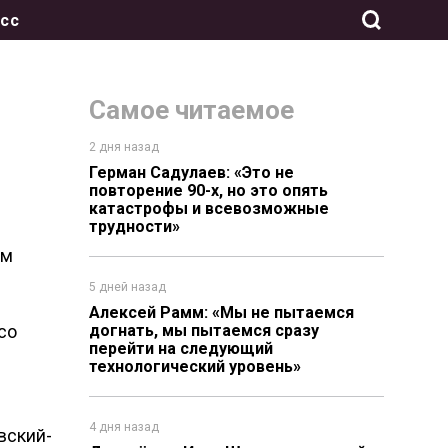
сс
с
Самое читаемое
2 дня назад
Герман Садулаев: «Это не
повторение 90-х, но это опять
катастрофы и всевозможные
трудности»
ом
5 дней назад
Алексей Рамм: «Мы не пытаемся
со
догнать, мы пытаемся сразу
перейти на следующий
технологический уровень»
4 дня назад
вский-