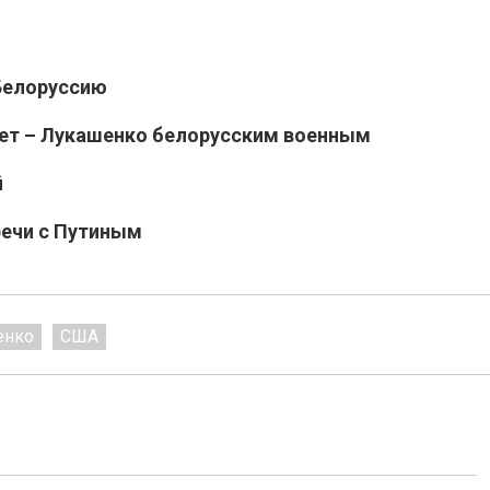
Белоруссию
дет – Лукашенко белорусским военным
й
речи с Путиным
енко
США