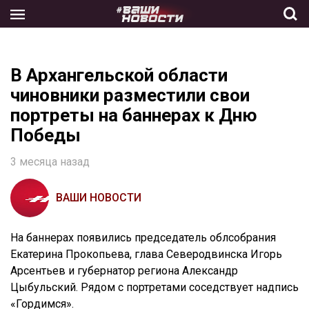
Skip
to
the
content
В Архангельской области
чиновники разместили свои
портреты на баннерах к Дню
Победы
3 месяца назад
ВАШИ НОВОСТИ
На баннерах появились председатель облсобрания
Екатерина Прокопьева, глава Северодвинска Игорь
Арсентьев и губернатор региона Александр
Цыбульский. Рядом с портретами соседствует надпись
«Гордимся».