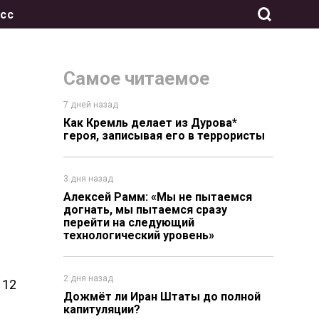
сс
Самое читаемое
7 дней назад
Как Кремль делает из Дурова*
героя, записывая его в террористы
3 дня назад
Алексей Рамм: «Мы не пытаемся
догнать, мы пытаемся сразу
перейти на следующий
технологический уровень»
2 дня назад
 12
Дожмёт ли Иран Штаты до полной
капитуляции?