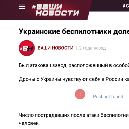
Skip
#С
to
the
content
Украинские беспилотники доле
ВАШИ НОВОСТИ
2 года назад
Был атакован завод, расположенный в особой
Дроны с Украины чувствуют себя в России ка
Число пострадавших после атаки беспилотни
человек.