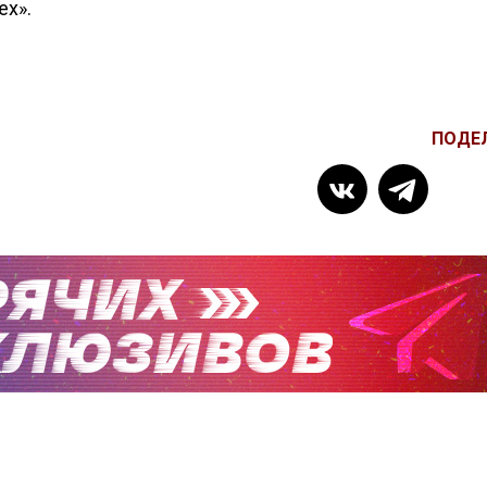
ех».
ПОДЕ