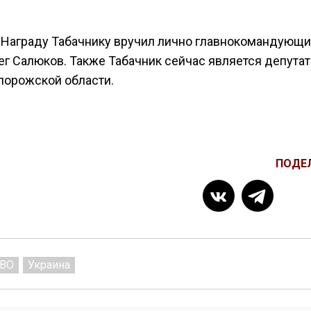
О. Награду Табачнику вручил лично главнокомандующ
г Салюков. Также Табачник сейчас является депута
порожской области.
ПОДЕ
ВО
Украина