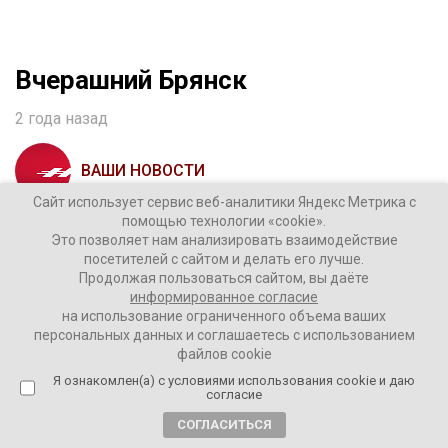
Вчерашний Брянск
2 года назад
ВАШИ НОВОСТИ
Сайт использует сервис веб-аналитики Яндекс Метрика с
помощью технологии «cookie».
Была массированная комбинированная атака. Били
Это позволяет нам анализировать взаимодействие
ракетами и дронами.
посетителей с сайтом и делать его лучше.
Продолжая пользоваться сайтом, вы даёте
В соцсетях публикуют кадры пожара из города
информированное согласие
на использование ограниченного объема ваших
Сельцо, где находится химзавод.
персональных данных и соглашаетесь с использованием
файлов cookie
Обломки HIMARS упали на завод «Кремний».
Я ознакомлен(а) с условиями использования cookie и даю
согласие
Повреждены также частные жилые дома.
СОГЛАСИТЬСЯ