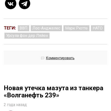
ТЕГИ:
ВВП
Лос-Анджелес
Марк Рютте
НАТО
Урсула фон дер Ляйен
Комментировать
Новая утечка мазута из танкера
«Волганефть 239»
2 года назад