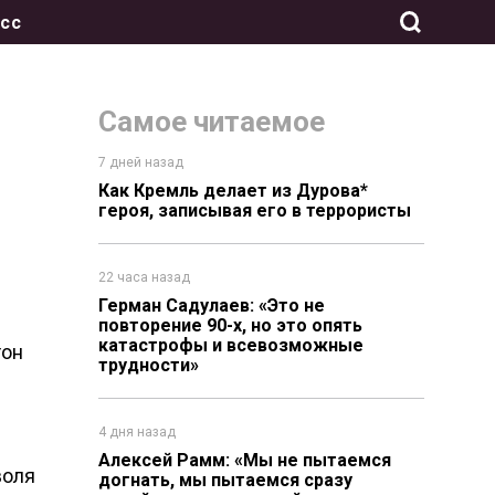
сс
Самое читаемое
7 дней назад
Как Кремль делает из Дурова*
героя, записывая его в террористы
22 часа назад
Герман Садулаев: «Это не
повторение 90-х, но это опять
катастрофы и всевозможные
тон
трудности»
4 дня назад
Алексей Рамм: «Мы не пытаемся
воля
догнать, мы пытаемся сразу