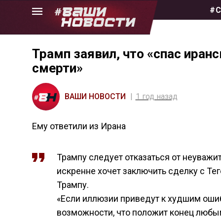
Skip
#С
to
the
content
Трамп заявил, что «спас иранс
смерти»
ВАШИ НОВОСТИ
1 год назад
Ему ответили из Ирана
Трампу следует отказаться от неуважит
искренне хочет заключить сделку с Тег
Трампу.
«Если иллюзии приведут к худшим ошиб
возможности, что положит конец любы