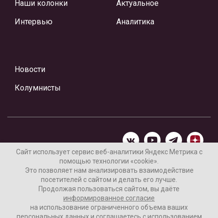
Наши колонки
Актуальное
Интервью
Аналитика
Новости
Колумнисты
Сайт использует сервис веб-аналитики Яндекс Метрика с
помощью технологии «cookie».
Материалы предоставлены редакцией Интернет-газеты
Это позволяет нам анализировать взаимодействие
«Ваши новости»
посетителей с сайтом и делать его лучше.
Продолжая пользоваться сайтом, вы даёте
Нашли ошибку? Выделите ее и нажмите Ctrl+Enter
информированное согласие
на использование ограниченного объема ваших
персональных данных и соглашаетесь с использованием