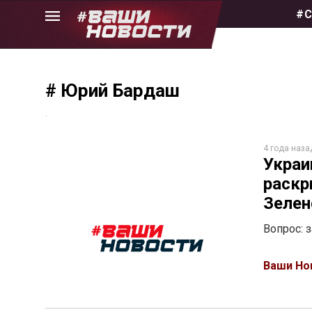
Skip
#С
to
the
content
# Юрий Бардаш
.
4 года наза
Украи
раскр
Зелен
Вопрос: 
Ваши Но