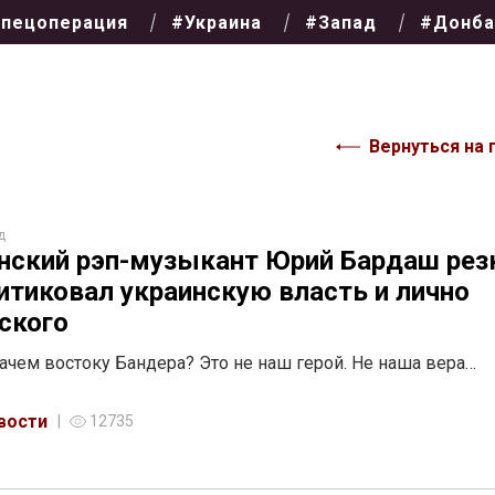
пецоперация
#Украина
#Запад
#Донба
Вернуться на 
д
нский рэп-музыкант Юрий Бардаш рез
итиковал украинскую власть и лично
ского
зачем востоку Бандера? Это не наш герой. Не наша вера…
вости
12735