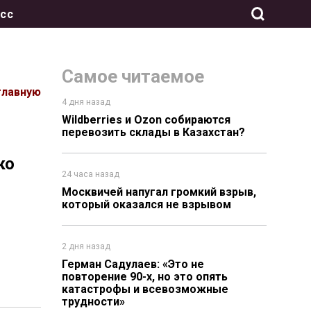
сс
Самое читаемое
главную
4 дня назад
Wildberries и Ozon собираются
перевозить склады в Казахстан?
ко
24 часа назад
Москвичей напугал громкий взрыв,
который оказался не взрывом
2 дня назад
Герман Садулаев: «Это не
повторение 90-х, но это опять
катастрофы и всевозможные
трудности»