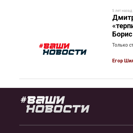
5 лет назад
Дмитр
«терп
Борис
Только с
Егор Ши