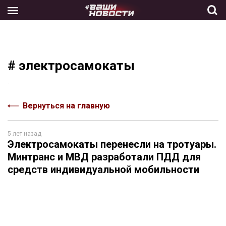
Skip
to
the
content
# электросамокаты
.
Вернуться на главную
5 лет назад
Электросамокаты перенесли на тротуары.
Минтранс и МВД разработали ПДД для
средств индивидуальной мобильности