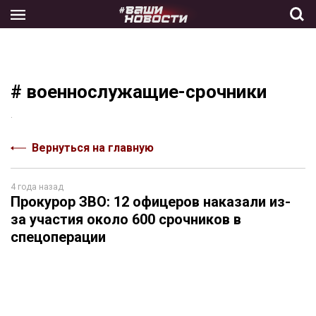
Skip
to
the
content
# военнослужащие-срочники
.
Вернуться на главную
4 года назад
Прокурор ЗВО: 12 офицеров наказали из-
за участия около 600 срочников в
спецоперации