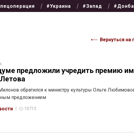
пецоперация
#Украина
#Запад
#Донба
Вернуться на 
д
думе предложили учредить премию им
 Летова
Милонов обратился к министру культуры Ольге Любимово
ным предложением
вости
10713