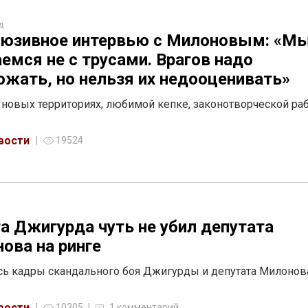
д
юзивное интервью с Милоновым: «М
емся не с трусами. Врагов надо
ожать, но нельзя их недооценивать»
, новых территориях, любимой кепке, законотворческой ра
вости
19524
а Джигурда чуть не убил депутата
ова на ринге
ь кадры скандального боя Джигурды и депутата Милонов
вости
10305
1 комментарий