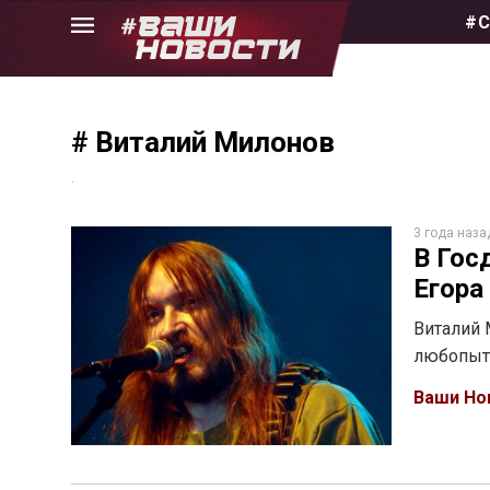
Skip
#С
to
the
content
# Виталий Милонов
.
3 года наза
В Гос
Егора
Виталий 
любопыт
Ваши Но