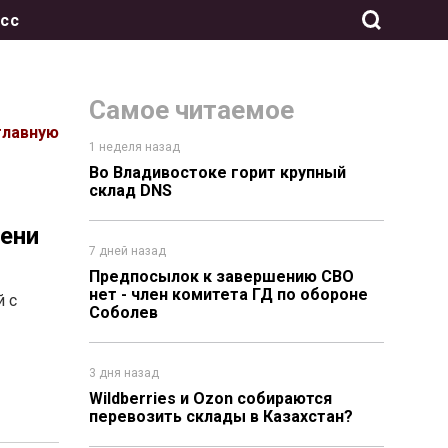
сс
Самое читаемое
главную
1 неделя назад
Во Владивостоке горит крупный
склад DNS
ени
7 дней назад
Предпосылок к завершению СВО
нет - член комитета ГД по обороне
й с
Соболев
3 дня назад
Wildberries и Ozon собираются
перевозить склады в Казахстан?