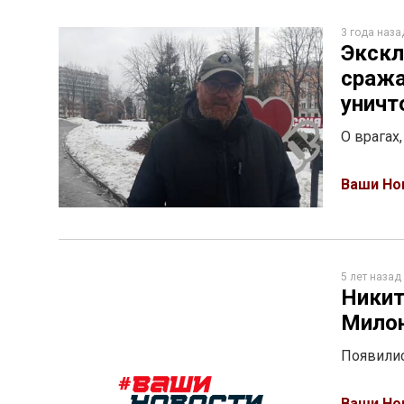
3 года наза
Экскл
сража
уничт
О врагах
Ваши Но
5 лет назад
Никит
Милон
Появилис
Ваши Но