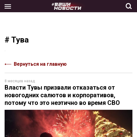
Skip
to
the
content
# Тува
.
Вернуться на главную
8 месяцев назад
Власти Тувы призвали отказаться от
новогодних салютов и корпоративов,
потому что это неэтично во время СВО