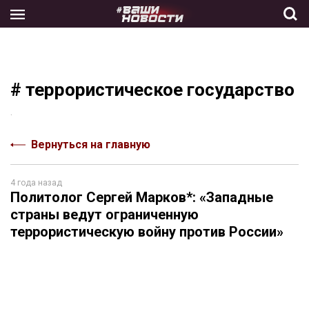
Skip
to
the
content
# террористическое государство
.
Вернуться на главную
4 года назад
Политолог Сергей Марков*: «Западные
страны ведут ограниченную
террористическую войну против России»