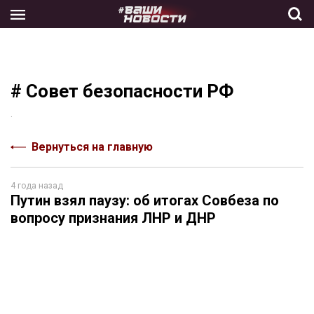
Skip
to
the
content
# Совет безопасности РФ
.
Вернуться на главную
4 года назад
Путин взял паузу: об итогах Совбеза по
вопросу признания ЛНР и ДНР