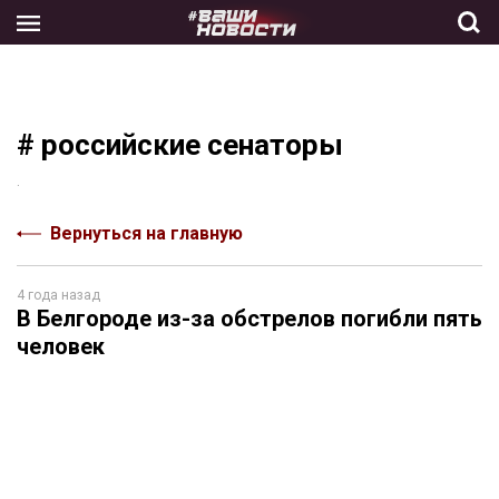
Skip
to
the
content
# российские сенаторы
.
Вернуться на главную
4 года назад
В Белгороде из-за обстрелов погибли пять
человек