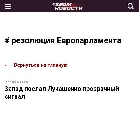
Skip
to
the
content
# резолюция Европарламента
.
Вернуться на главную
3 года назад
Запад послал Лукашенко прозрачный
сигнал