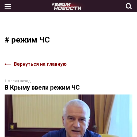
Skip
to
the
content
# режим ЧС
.
Вернуться на главную
1 месяц назад
В Крыму ввели режим ЧС