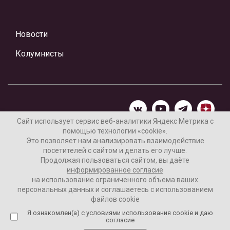
Новости
Колумнисты
Сайт использует сервис веб-аналитики Яндекс Метрика с
помощью технологии «cookie».
Материалы предоставлены редакцией Интернет-газеты
Это позволяет нам анализировать взаимодействие
«Ваши новости»
посетителей с сайтом и делать его лучше.
Продолжая пользоваться сайтом, вы даёте
Нашли ошибку? Выделите ее и нажмите Ctrl+Enter
информированное согласие
на использование ограниченного объема ваших
персональных данных и соглашаетесь с использованием
файлов cookie
16+
Согласие пользователя на обработку данных
Я ознакомлен(а) с условиями использования cookie и даю
согласие
Реклама на сайте