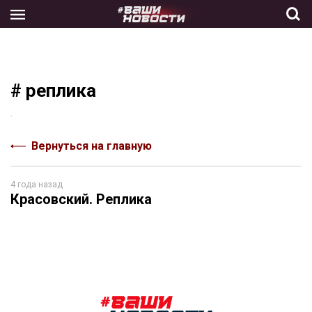
Skip
to
the
content
# реплика
.
Вернуться на главную
4 года назад
Красовский. Реплика