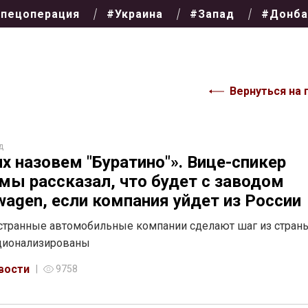
пецоперация
#Украина
#Запад
#Донба
Вернуться на 
д
х назовем "Буратино"». Вице-спикер
мы рассказал, что будет с заводом
wagen, если компания уйдет из России
странные автомобильные компании сделают шаг из страны
ационализированы
вости
9758