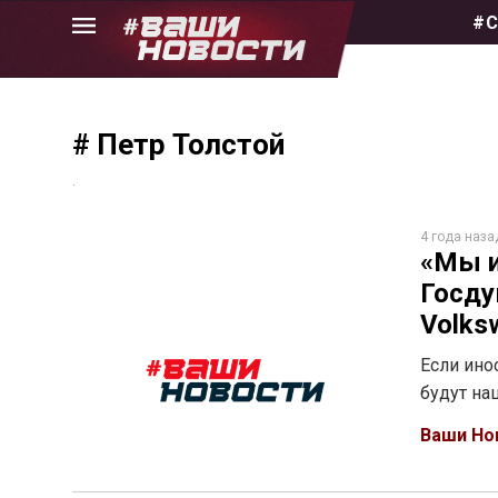
Skip
#С
to
the
content
# Петр Толстой
.
4 года наза
«Мы и
Госду
Volks
Если ино
будут н
Ваши Но