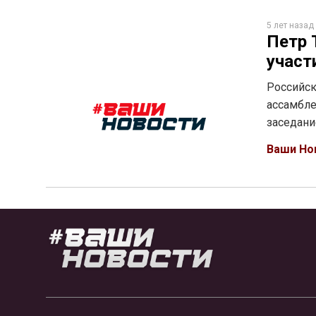
5 лет назад
Петр 
участ
Российск
ассамбле
заседани
Ваши Но