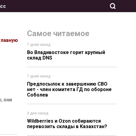
сс
Самое читаемое
главную
7 дней назад
Во Владивостоке горит крупный
склад DNS
7 дней назад
Предпосылок к завершению СВО
нет - член комитета ГД по обороне
Соболев
, они
3 дня назад
Wildberries и Ozon собираются
перевозить склады в Казахстан?