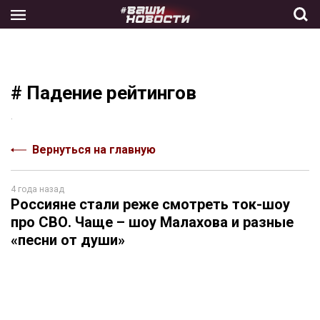
Skip
to
the
content
# Падение рейтингов
.
Вернуться на главную
4 года назад
Россияне стали реже смотреть ток-шоу
про СВО. Чаще – шоу Малахова и разные
«песни от души»