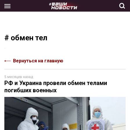
Skip
to
the
content
# обмен тел
.
Вернуться на главную
5 месяцев назад
РФ и Украина провели обмен телами
погибших военных