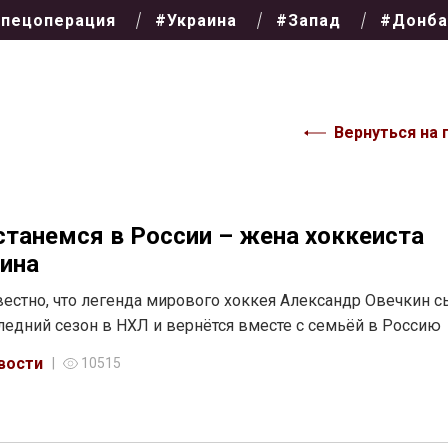
пецоперация
#Украина
#Запад
#Донба
Вернуться на 
танемся в России – жена хоккеиста
ина
вестно, что легенда мирового хоккея Александр Овечкин с
ледний сезон в НХЛ и вернётся вместе с семьёй в Россию
вости
10515