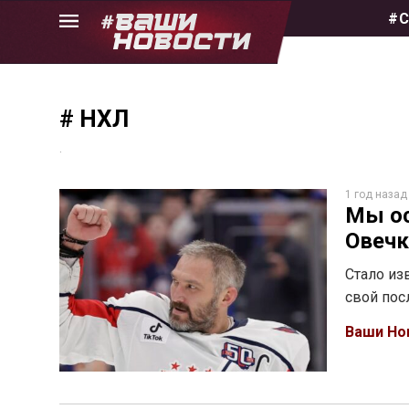
Skip
#С
to
the
content
# НХЛ
.
1 год назад
Мы ос
Овечк
Стало из
свой пос
Ваши Но