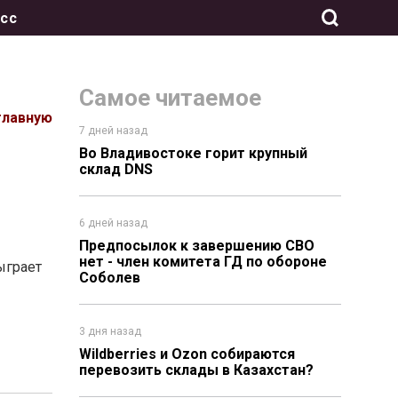
сс
Самое читаемое
главную
7 дней назад
Во Владивостоке горит крупный
склад DNS
6 дней назад
Предпосылок к завершению СВО
нет - член комитета ГД по обороне
ыграет
Соболев
3 дня назад
Wildberries и Ozon собираются
перевозить склады в Казахстан?