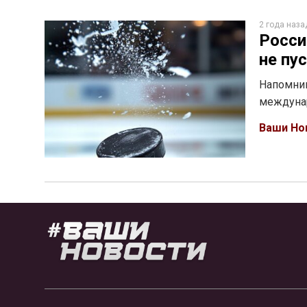
2 года наза
Росси
не пу
Напомним
междунар
Ваши Но