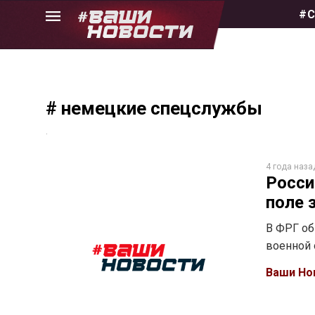
Skip
#С
to
the
content
# немецкие спецслужбы
.
4 года наза
Росси
поле 
В ФРГ об
военной 
Ваши Но