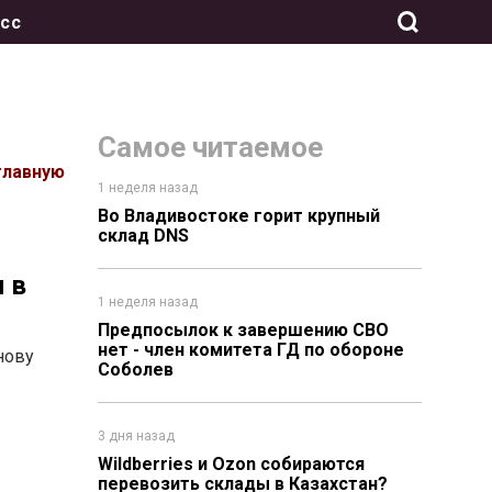
сс
Самое читаемое
главную
1 неделя назад
Во Владивостоке горит крупный
склад DNS
 в
1 неделя назад
Предпосылок к завершению СВО
нет - член комитета ГД по обороне
нову
Соболев
3 дня назад
Wildberries и Ozon собираются
перевозить склады в Казахстан?