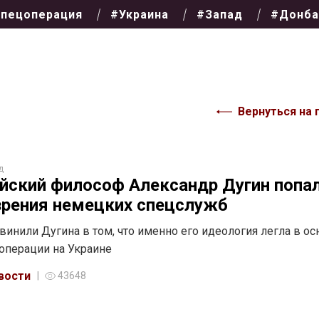
пецоперация
#Украина
#Запад
#Донба
Вернуться на 
д
йский философ Александр Дугин попал
зрения немецких спецслужб
винили Дугина в том, что именно его идеология легла в ос
операции на Украине
вости
43648