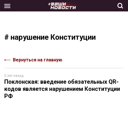
Skip
to
the
content
# нарушение Конституции
.
Вернуться на главную
5 лет назад
Поклонская: введение обязательных QR-
кодов является нарушением Конституции
РФ