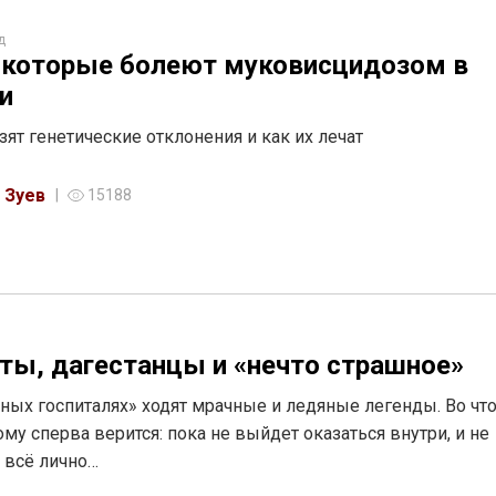
д
 которые болеют муковисцидозом в
и
зят генетические отклонения и как их лечат
 Зуев
15188
ты, дагестанцы и «нечто страшное»
ных госпиталях» ходят мрачные и ледяные легенды. Во что
ому сперва верится: пока не выйдет оказаться внутри, и не
 всё лично…