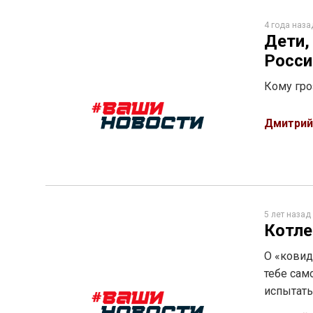
4 года наза
Дети,
Росси
Кому гро
Дмитрий
5 лет назад
Котле
О «ковид
тебе сам
испытать