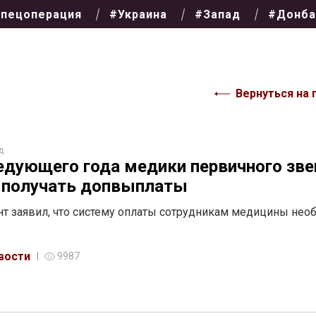
пецоперация
#Украина
#Запад
#Донба
Вернуться на 
д
едующего года медики первичного зве
 получать допвыплаты
т заявил, что систему оплаты сотрудникам медицины нео
ь
вости
9987