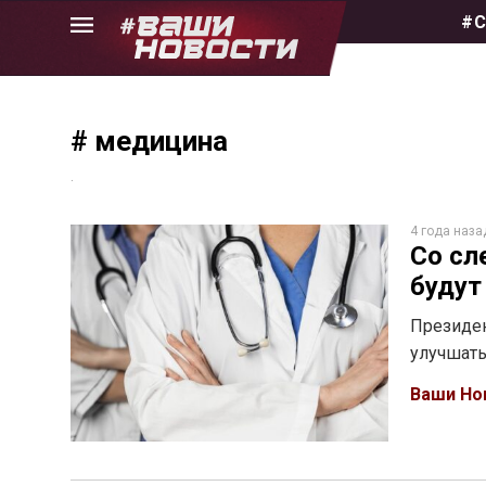
Skip
#С
to
the
content
# медицина
.
4 года наза
Со сл
будут
Президен
улучшат
Ваши Но