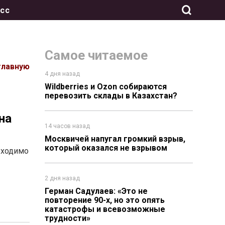
сс
Самое читаемое
главную
4 дня назад
Wildberries и Ozon собираются
перевозить склады в Казахстан?
на
14 часов назад
Москвичей напугал громкий взрыв,
который оказался не взрывом
бходимо
2 дня назад
Герман Садулаев: «Это не
повторение 90-х, но это опять
катастрофы и всевозможные
трудности»