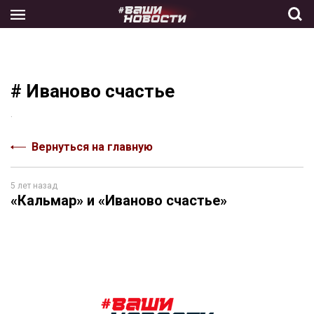
Skip
to
the
content
# Иваново счастье
.
Вернуться на главную
5 лет назад
«Кальмар» и «Иваново счастье»