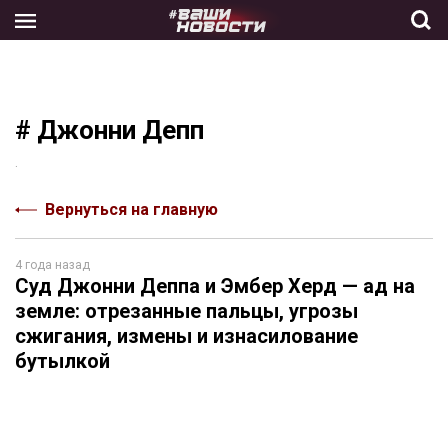
Skip
to
the
content
# Джонни Депп
.
Вернуться на главную
4 года назад
Суд Джонни Деппа и Эмбер Херд — ад на
земле: отрезанные пальцы, угрозы
сжигания, измены и изнасилование
бутылкой