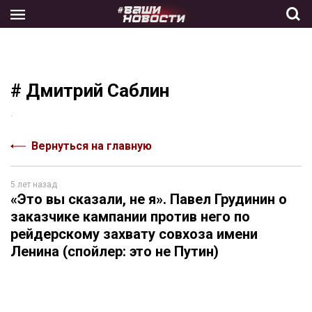
Skip
to
the
content
# Дмитрий Саблин
.
Вернуться на главную
5 лет назад
«Это вы сказали, не я». Павел Грудинин о
заказчике кампании против него по
рейдерскому захвату совхоза имени
Ленина (спойлер: это не Путин)