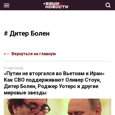
Skip
to
the
content
# Дитер Болен
.
Вернуться на главную
3 года назад
«Путин не вторгался во Вьетнам и Иран»
Как СВО поддерживают Оливер Стоун,
Дитер Болен, Роджер Уотерс и другие
мировые звезды